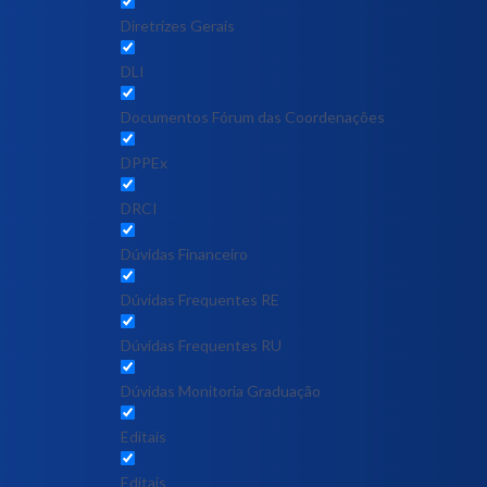
Diretrizes Gerais
DLI
Documentos Fórum das Coordenações
DPPEx
DRCI
Dúvidas Financeiro
Dúvidas Frequentes RE
Dúvidas Frequentes RU
Dúvidas Monitoria Graduação
Editais
Editais