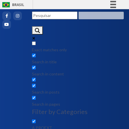
BRASIL
Simplifique!
Comunica BR
Participe
Acesso à informação
Legislação
Exact matches only
Canais
Search in title
Search in content
Search in posts
Search in pages
Filter by Categories
A PROEXT