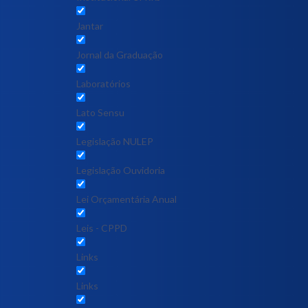
Jantar
Jornal da Graduação
Laboratórios
Lato Sensu
Legislação NULEP
Legislação Ouvidoria
Lei Orçamentária Anual
Leis - CPPD
Links
Links