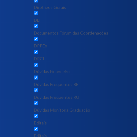
Diretrizes Gerais
DLI
Documentos Fórum das Coordenações
DPPEx
DRCI
Dúvidas Financeiro
Dúvidas Frequentes RE
Dúvidas Frequentes RU
Dúvidas Monitoria Graduação
Editais
Editais