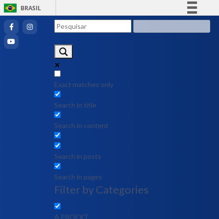
BRASIL
Simplifique!
Comunica BR
Participe
Acesso à informação
Legislação
Exact matches only
Canais
Search in title
Search in content
Search in posts
Search in pages
Filter by Categories
A PROEXT