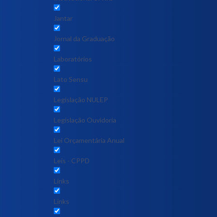
Jantar
Jornal da Graduação
Laboratórios
Lato Sensu
Legislação NULEP
Legislação Ouvidoria
Lei Orçamentária Anual
Leis - CPPD
Links
Links