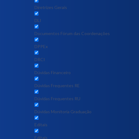
Diretrizes Gerais
DLI
Documentos Fórum das Coordenações
DPPEx
DRCI
Dúvidas Financeiro
Dúvidas Frequentes RE
Dúvidas Frequentes RU
Dúvidas Monitoria Graduação
Editais
Editais