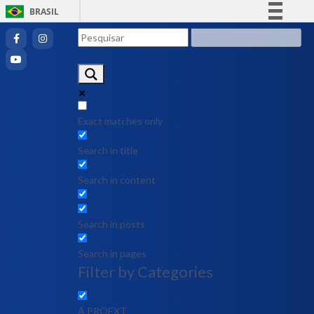
BRASIL
Simplifique!
Comunica BR
Participe
Acesso à informação
Legislação
Exact matches only
Canais
Search in title
Search in content
Search in posts
Search in pages
Filter by Categories
A PROEXT