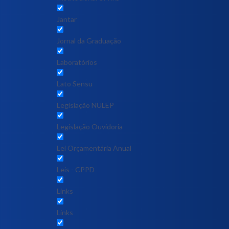
Jantar
Jornal da Graduação
Laboratórios
Lato Sensu
Legislação NULEP
Legislação Ouvidoria
Lei Orçamentária Anual
Leis - CPPD
Links
Links