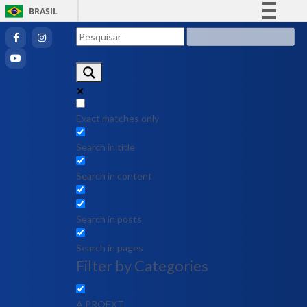
BRASIL
Simplifique!
Comunica BR
Participe
Acesso à informação
Legislação
Exact matches only
Canais
Search in title
Search in content
Search in posts
Search in pages
Filter by Categories
A PROEXT