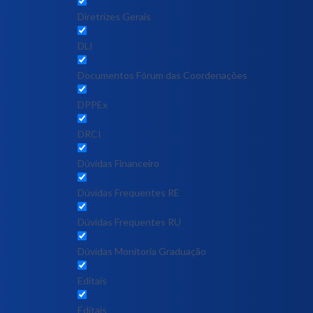
Diretrizes Gerais
DLI
Documentos Fórum das Coordenações
DPPEx
DRCI
Dúvidas Financeiro
Dúvidas Frequentes RE
Dúvidas Frequentes RU
Dúvidas Monitoria Graduação
Editais
Editais