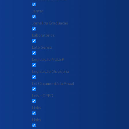
Jantar
Jornal da Graduação
Laboratórios
Lato Sensu
Legislação NULEP
Legislação Ouvidoria
Lei Orçamentária Anual
Leis - CPPD
Links
Links