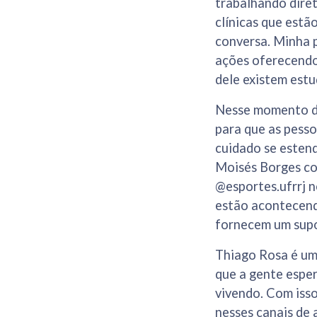
trabalhando diret
clínicas que est
conversa. Minha p
ações oferecendo
dele existem estu
Nesse momento de
para que as pesso
cuidado se estend
Moisés Borges co
@esportes.ufrrj n
estão acontecendo
fornecem um supor
Thiago Rosa é um 
que a gente esper
vivendo. Com isso
nesses canais de 