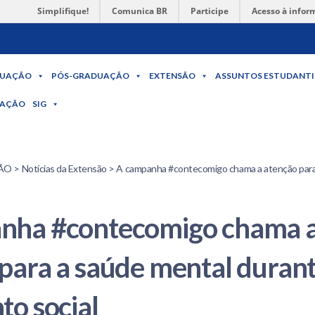
Simplifique!
Comunica BR
Participe
Acesso à infor
UAÇÃO
PÓS-GRADUAÇÃO
EXTENSÃO
ASSUNTOS ESTUDANTI
MAÇÃO
SIG
 > Notícias da Extensão > A campanha #contecomigo chama a atenção para
nha #contecomigo chama 
para a saúde mental durant
to social