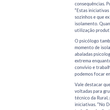
consequências. Po
“Estas iniciativ
sozinhos e que e
isolamento. Quant
utilização produt
O psicólogo tamb
momento de isola
abaladas psicolog
extrema enquanto 
convívio e trabal
podemos focar em 
Vale destacar que
voltadas para gr
técnico da Rural
iniciativas. “No