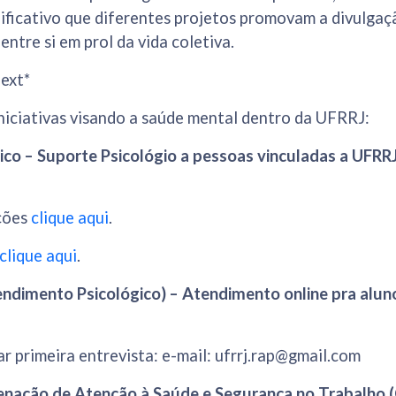
nificativo que diferentes projetos promovam a divulgaç
entre si em prol da vida coletiva.
ext*
niciativas visando a saúde mental dentro da UFRRJ:
ico – Suporte Psicológio a pessoas vinculadas a UFRRJ
ções
clique aqui
.
clique aqui
.
ndimento Psicológico) – Atendimento online pra alun
r primeira entrevista:
e-mail:
ufrrj.rap@gmail.com
nação de Atenção à Saúde e Segurança no Trabalho 