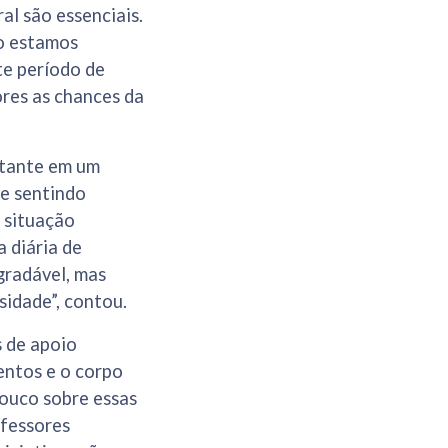
al são essenciais.
ão estamos
te período de
ores as chances da
rtante em um
e sentindo
 situação
 diária de
agradável, mas
sidade”, contou.
s de apoio
entos e o corpo
ouco sobre essas
ofessores