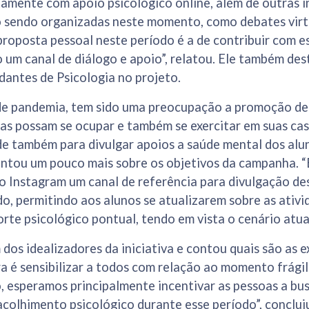
amente com apoio psicológico online, além de outras i
ão sendo organizadas neste momento, como debates virt
roposta pessoal neste período é a de contribuir com e
 um canal de diálogo e apoio”, relatou. Ele também de
dantes de Psicologia no projeto.
 pandemia, tem sido uma preocupação a promoção de o
as possam se ocupar e também se exercitar em suas cas
e também para divulgar apoios a saúde mental dos alu
ntou um pouco mais sobre os objetivos da campanha. “É
o Instagram um canal de referência para divulgação de
, permitindo aos alunos se atualizarem sobre as ativi
te psicológico pontual, tendo em vista o cenário atual
dos idealizadores da iniciativa e contou quais são as e
a é sensibilizar a todos com relação ao momento frági
, esperamos principalmente incentivar as pessoas a b
acolhimento psicológico durante esse período”, conclui