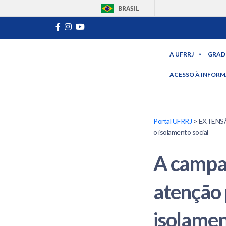
BRASIL
A UFRRJ
GRAD
ACESSO À INFOR
Portal UFRRJ
> EXTENSÃO
o isolamento social
A campa
atenção 
isolamen