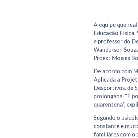
A equipe que real
Educação Física, 
e professor do D
Wanderson Souza,
Proext Moisés Bor
De acordo com Mo
Aplicada a Proje
Desportivos, de S
prolongada. “É p
quarentena”, expl
Segundo o psicól
constante e muito
familiares com o