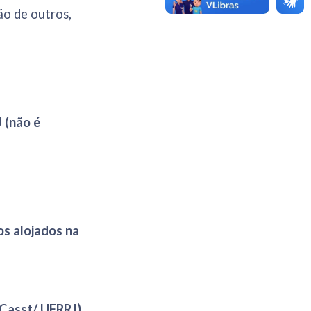
ão de outros,
 (não é
os alojados na
(Casst/ UFRRJ)