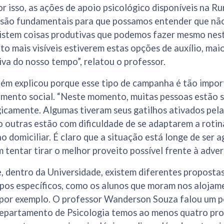
r isso, as ações de apoio psicológico disponíveis na Rur
as são fundamentais para que possamos entender que n
xistem coisas produtivas que podemos fazer mesmo nes
o mais visíveis estiverem estas opções de auxílio, mai
iva do nosso tempo”, relatou o professor.
ém explicou porque esse tipo de campanha é tão impo
mento social. “Neste momento, muitas pessoas estão s
icamente. Algumas tiveram seus gatilhos ativados pela
outras estão com dificuldade de se adaptarem a rotina
ho domiciliar. É claro que a situação está longe de ser 
tentar tirar o melhor proveito possível frente à adver
, dentro da Universidade, existem diferentes proposta
upos específicos, como os alunos que moram nos alojam
, por exemplo. O professor Wanderson Souza falou um p
 Departamento de Psicologia temos ao menos quatro pr