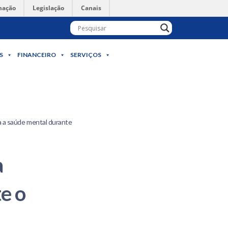
mação
Legislação
Canais
S
FINANCEIRO
SERVIÇOS
 a saúde mental durante
a
e o