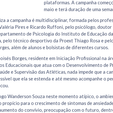
plataformas. A campanha começo
maio e terá duração de uma sema
iza a campanha é multidisciplinar, formada pelos profe
Valéria Pires e Ricardo Ruffoni, pelo psicólogo, doutor
epartamento de Psicologia do Instituto de Educação 
 pelo técnico desportivo da Proext Thiago Rosa e pelo
ges, além de alunos e bolsistas de diferentes cursos.
isés Borges, residente em Iniciação Profissional na á
tos Educacionais que atua com o Desenvolvimento de P
aúde e Supervisão das Atléticas, nada impede que a c
ossível que ela se estenda e até mesmo acompanhe o pe
icou.
ogo Wanderson Souza neste momento atípico, o ambien
 propício para o crescimento de sintomas de ansiedade,
 aumento do convívio, preocupação com o futuro, dentr