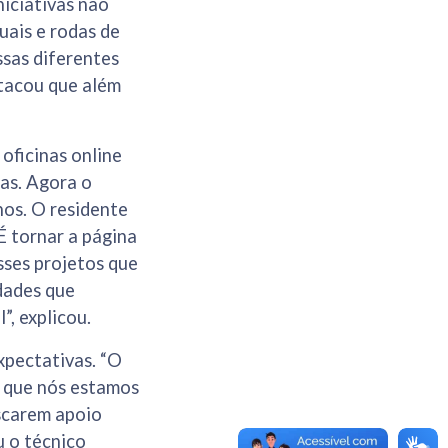
niciativas não
uais e rodas de
ssas diferentes
stacou que além
ficinas online
as. Agora o
nos. O residente
 tornar a página
sses projetos que
dades que
”, explicou.
xpectativas. “O
l que nós estamos
uscarem apoio
u o técnico