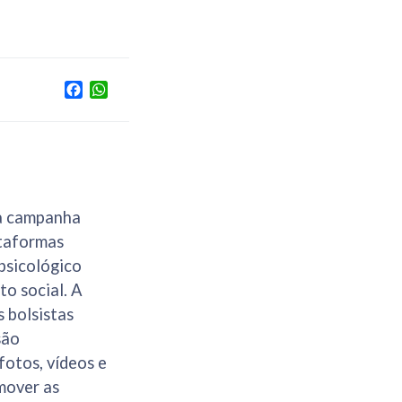
Facebook
WhatsApp
 a campanha
ataformas
 psicológico
to social. A
s bolsistas
são
fotos, vídeos e
omover as