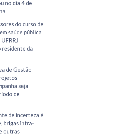
u no dia 4 de
na.
ssores do curso de
 em saúde pública
da UFRRJ
 residente da
rea de Gestão
rojetos
ampanha seja
ríodo de
te de incerteza é
 brigas intra-
e outras