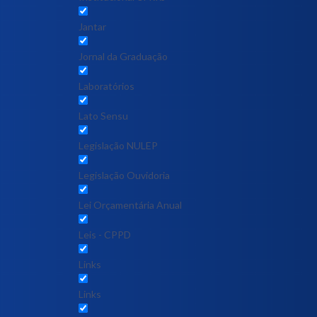
Jantar
Jornal da Graduação
Laboratórios
Lato Sensu
Legislação NULEP
Legislação Ouvidoria
Lei Orçamentária Anual
Leis - CPPD
Links
Links