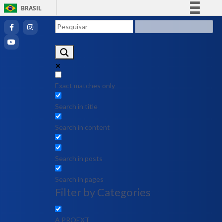
BRASIL
Simplifique!
Comunica BR
Participe
Acesso à informação
Legislação
Exact matches only
Canais
Search in title
Search in content
Search in posts
Search in pages
Filter by Categories
A PROEXT