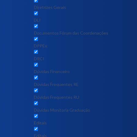
Diretrizes Gerais
DLI
Documentos Fórum das Coordenações
DPPEx
DRCI
Dúvidas Financeiro
Dúvidas Frequentes RE
Dúvidas Frequentes RU
Dúvidas Monitoria Graduação
Editais
Editais