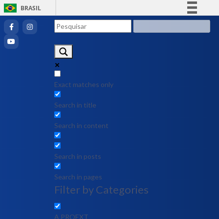
BRASIL
Simplifique!
Comunica BR
Participe
Acesso à informação
Legislação
Exact matches only
Canais
Search in title
Search in content
Search in posts
Search in pages
Filter by Categories
A PROEXT