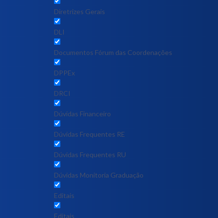
Diretrizes Gerais
DLI
Documentos Fórum das Coordenações
DPPEx
DRCI
Dúvidas Financeiro
Dúvidas Frequentes RE
Dúvidas Frequentes RU
Dúvidas Monitoria Graduação
Editais
Editais