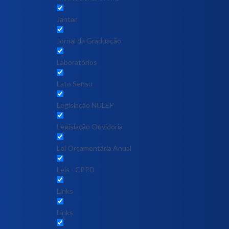
Jantar
Jornal da Graduação
Laboratórios
Lato Sensu
Legislação NULEP
Legislação Ouvidoria
Lei Orçamentária Anual
Leis - CPPD
Links
Links