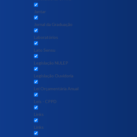
Jantar
Jornal da Graduação
Laboratórios
Lato Sensu
Legislação NULEP
Legislação Ouvidoria
Lei Orçamentária Anual
Leis - CPPD
Links
Links