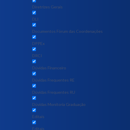
Diretrizes Gerais
DLI
Documentos Fórum das Coordenações
DPPEx
DRCI
Dúvidas Financeiro
Dúvidas Frequentes RE
Dúvidas Frequentes RU
Dúvidas Monitoria Graduação
Editais
Editais