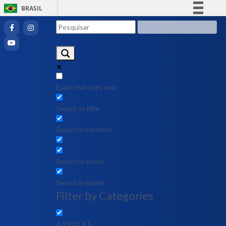
BRASIL
Simplifique!
Comunica BR
Participe
Acesso à informação
Legislação
Exact matches only
Canais
Search in title
Search in content
Search in posts
Search in pages
Filter by Categories
A PROEXT