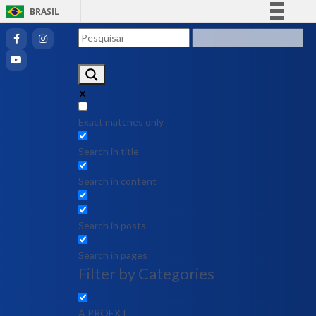
BRASIL
Simplifique!
Comunica BR
Participe
Acesso à informação
Legislação
Exact matches only
Canais
Search in title
Search in content
Search in posts
Search in pages
Filter by Categories
A PROEXT