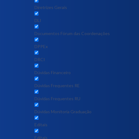
Diretrizes Gerais
DLI
Documentos Fórum das Coordenações
DPPEx
DRCI
Dúvidas Financeiro
Dúvidas Frequentes RE
Dúvidas Frequentes RU
Dúvidas Monitoria Graduação
Editais
Editais