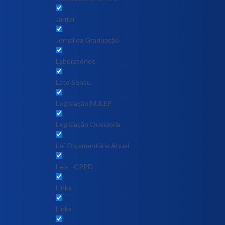
Jantar
Jornal da Graduação
Laboratórios
Lato Sensu
Legislação NULEP
Legislação Ouvidoria
Lei Orçamentária Anual
Leis - CPPD
Links
Links