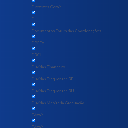
Diretrizes Gerais
DLI
Documentos Fórum das Coordenações
DPPEx
DRCI
Dúvidas Financeiro
Dúvidas Frequentes RE
Dúvidas Frequentes RU
Dúvidas Monitoria Graduação
Editais
Editais