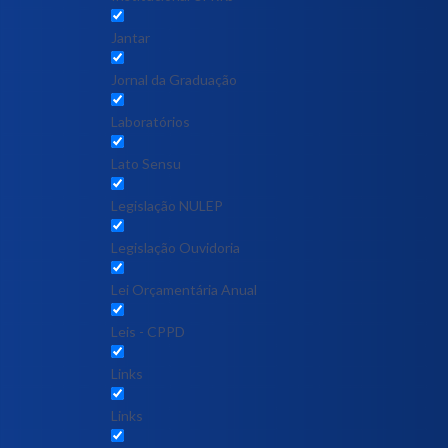
Jantar
Jornal da Graduação
Laboratórios
Lato Sensu
Legislação NULEP
Legislação Ouvidoria
Lei Orçamentária Anual
Leis - CPPD
Links
Links