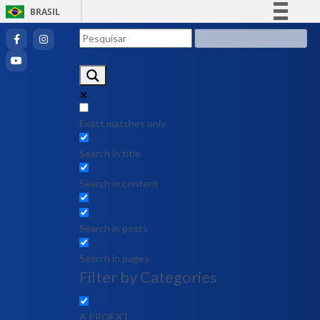
BRASIL
Simplifique!
Comunica BR
Participe
Acesso à informação
Legislação
Exact matches only
Canais
Search in title
Search in content
Search in posts
Search in pages
Filter by Categories
A PROEXT